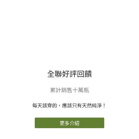
佔汙水總量的比
一次性垃圾產
例約為60% 主要
生。 塑膠也可以
來自廚房、浴
回收再利用！
室、洗衣污水，
PCR再生塑膠瓶
以及廁所污水 當
是由已使用的塑
然也跟我們的清
膠製品中回收原
潔劑有相當大的
料，經過處理及
關係 「ALL
製造流程再次製
Clean酵素每日
成新的塑膠。而
洗衣精」並非酸
2025年政府要求
鹼清潔 而是使用
塑膠產品需使用
效果
高生物分解度及
25%再生塑膠，
低環境影響的清
減少新塑膠的使
潔產品 外包裝更
用。 酵素每日
是徹底執行減塑
洗碗精使用
包裝、PCR再生
100%PCR再生
塑膠瓶 不但降低
瓶器 購買大容量
🧡 自然風乾 
成本，更是對地
補充型產品，使
球友善 ​ ｜ALL
用前再自行分
Clean酵素每日
裝，不僅環保也
洗碗精 除利用來
省荷包。而市面
全聯好評回饋
自大自然微生物
上軟塑膠製的補
的酵素 更是
充包大多是由不
100%使用PCR
同的塑膠材質組
它
累計銷售十萬瓶