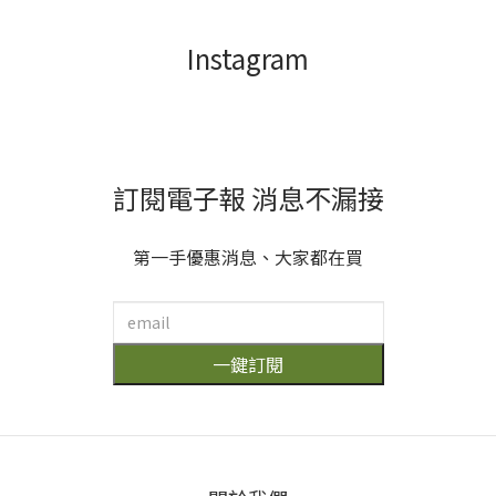
再生塑膠瓶 事實
成，比純塑膠更
上光這點，就值
難以拆解回收，
得好好支持！ 況
因此通常是當作
每天該穿的，應該只有天然純淨！
且洗淨力同樣讓
一般垃圾處理，
人滿意 雙重酵素
購買前也須留意
配方可以在最快
回收標示，避免
弱。 
更多介紹
速時間內分解油
產生更多垃圾。
漬 洗油膩鍋具、
從關心我們每天
碗筷時最為明顯 ​
使用的產品對水
黃先生喜歡逛全
質的影響開始，
聯、也蠻會挖全
每一個人都能對
Instagram
聯好物(笑) 有時
地球產生很大的
果。 
候他會帶回家意
助益。 透過選擇
外好用的東西(?)
綠色環保又永續
像是這組「多益
包裝的產品，下
得酵素清潔組」
次購物不妨多加
一組包含居家所
思考，做出對地
需的主要三大清
球更好的選擇。
訂閱電子報 消息不漏接
潔劑 在符合我們
延伸閱讀>>馬桶
預算的狀況下做
異味怎麼解｜餵
到你
到環境保護 酵素
馬桶吃好菌，一
可溫和化解汙
覺醒來馬桶除臭
第一手優惠消息、大家都在買
垢、卻不破壞生
不堵塞
物環境 包括我們
身體雙手、衣服