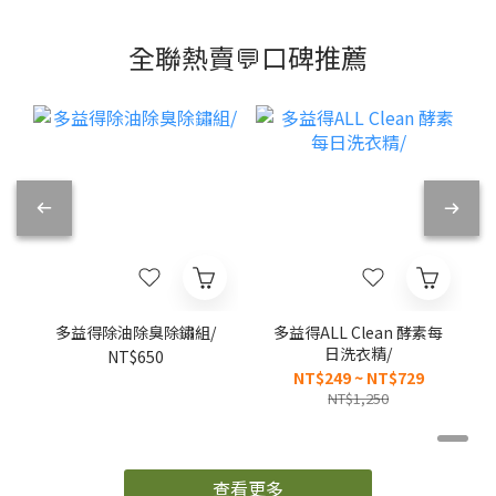
物的異味，同時
有效去除頑固污
題、水流較慢問
造成的影響。
產品介紹影片
確保在沒有完全
漬和異味。 通常
題 都能夠透過
1. 使用環保清潔
乾燥之前減少細
較為經濟實惠，
「多益得馬桶除
產品 選擇高生物
菌滋生，下雨天
一包可使用多
臭化糞菌」解決
分解度及低環境
也能放心洗衣。
次。 缺點 過多使
但就算是新屋也
影響的清潔產品
收納換季推薦，
用可能在衣物上
能每個月使用一
生物分解度指的
買兩瓶送衣物壓
留下白色殘留物
包 永久維護新家
是物質在自然環
縮袋 酵素洗衣精
對某些特定衣物
馬桶線路生態、
境下被微生物分
優惠 特力屋 特
有染色風險，需
讓惡臭遠離廁所
解為更簡單化合
力屋全台櫃點資
要謹慎使用 未溶
跟馬桶 重點是不
物的速度及程
訊 📍特力屋—品
解的粉末可能造
會破壞管線啦！
度，酵素或天然
全聯熱賣💬口碑推薦
項最齊全完整 📍
成洗衣槽阻塞，
請人來修實在超
植物萃取的成分
全聯—獨家販售
影響使用年限
貴 這一包平均不
通常具有較高的
酵素每日洗碗
洗衣球 洗衣球是
到100元啊!!! ​ ｜
生物分解度，可
絨
精、洗衣精、馬
近年流行使用的
ALL Clean酵素
以被快速降解成
>
桶除臭化糞菌 📍
洗衣產品，使用
每日洗衣精
水及二氧化碳等
家樂福—部分商
方便只需丟一
1000ML 剛剛
較簡單的化合
用
品未上架，訪店
顆、不必自己測
「多益得馬桶除
物。 一些強酸強
前歡迎致電詢問
量洗劑用量，水
臭化糞菌」利用
鹼等刺激性馬桶
溶性的包裝被水
好菌的概念 它們
清潔劑包含對水
分解後釋放到洗
同樣出了「ALL
生生物有害的化
衣槽內清洗。 優
Clean酵素每日
學物質，因此也
果
點 方便使用，一
洗衣精」 利用酵
需選擇低環境影
3
膠囊即可完成一
素分解、不破壞
響的清潔產品。
次洗衣程序 避免
衣服纖維的洗滌
多益得的馬桶除