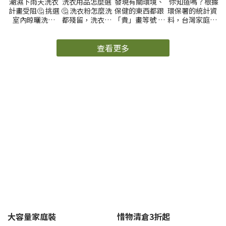
2023-12-04
2023-11-29
2023-07-07
2023-04-20
下雨天洗衣
洗衣用品怎
【全聯清潔
教你挑選環
不煩惱：適
麼選：洗衣
產品推薦】
保清潔產品
合室內晾曬
精、洗衣
洗超乾淨又
的小撇步！
潮濕下雨天洗衣
洗衣用品怎麼選
發現有關環境、
你知道嗎？根據
的酵素洗衣
球、洗衣粉
環保，這價
從選擇清潔
計畫受阻🤔 挑選
🤔 洗衣粉怎麼洗
保健的東西都跟
環保署的統計資
精推薦
哪種適合你
錢有夠便
劑開始，踏
室內晾曬洗衣
都殘留，洗衣球
「貴」畫等號 所
料，台灣家庭廢
宜！
出綠色生活
精，衣物在任何
只洗少量衣服好
以「多益得酵素
水排放量佔汙水
的一大步！
天氣下都能清新
浪費 市面產品百
清潔組」不能不
總量的比例約為
乾爽！ ​ 酵素擊退
百種，到底哪種
查看更多
分享 在不破壞環
60%。 家庭排放
未乾透的臭味 當
最好用？ 洗衣精
境狀況完成強力
的廢水主要包括
衣物沒有完全乾
液體狀的洗衣
清潔還符合減塑
廚房、浴室、洗
燥時，細菌和霉
精，具有濃縮的
重點是有。夠。
衣污水，以及廁
菌可能會在潮濕
清潔成分。適用
便。宜，全台 #
所污水，這些廢
環境中繁殖，導
於各種不同的洗
全聯 都能買到 ​
水中含有有害物
致衣物散發出不
衣機，且容易溶
｜ALL Clean馬
質和微生物，如
好的氣味，酵素
解，不易在衣物
桶除臭化糞菌 5
果不經處理直接
洗衣劑可以幫助
上留下殘留物。
年以上房屋不免
排放到自然水體
有效地消除這些
優點 濃縮的清潔
遇到馬桶管線發
中，會對水體和
洗 開始清洗
臭味！ 分解有機
成分，少量使用
出惡臭問題 相信
生態環境造成嚴
物 酵素能夠分解
即有良好的清潔
很多人用過強
重的污染和破