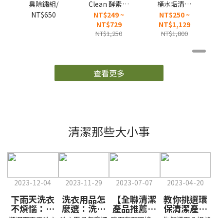
多益得除油除
多益得ALL
ALL Clean馬
臭除鏽組/
Clean 酵素每
桶水垢清潔
日洗衣精/
劑/
NT$650
NT$249 ~
NT$250 ~
NT$729
NT$1,129
NT$1,250
NT$1,800
查看更多
清潔那些大小事