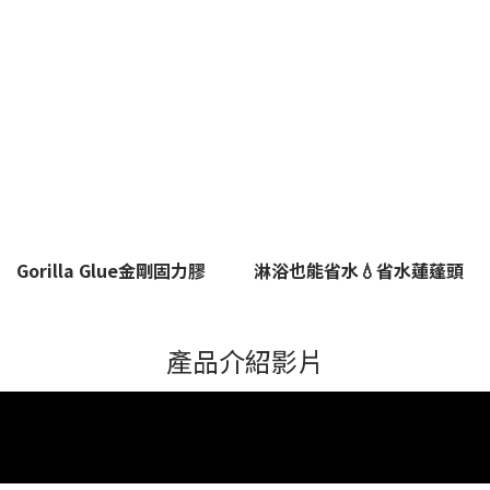
有機物，如汗
效果 易於溶解且
酸、強鹼等強效
壞。 今年的世界
水、油脂等，這
不易在衣物上殘
清潔劑 我們也用
地球日，從選擇
些有機物質是細
留，直立或滾筒
過，結果把管線
清潔劑開始，一
菌繁殖的滋生
式洗衣機都適用
溶蝕花更多錢請
起來關心水汙染
水
源。酵素能夠分
可以根據衣物數
人修理🥲 因此把
的議題吧！ 我
解這些物質，減
量，彈性調整洗
強酸、強鹼及任
們可以做些什
少細菌滋生，進
劑使用量 缺點 需
何使用強效清潔
麼？ 每天使用的
大容量家庭裝
惜物清倉3折起
而減少臭味產生
要確保用量控
劑都丟了吧！
洗衣精、洗碗精
的機會。 去除污
制，過量使用可
「多益得馬桶除
或各式清潔劑，
漬和氣味 酵素洗
能產生過度泡沫
臭化糞菌」每公
對地球是否造成
衣劑中的酵素能
via GIPHY 洗衣
克有39億株微生
負擔？ 具腐蝕性
夠有效去除衣物
粉 洗衣粉是固體
物菌種 是全台首
的化學清潔劑不
淨
表面的污漬，同
狀的洗潔劑，它
創的菌種清潔
僅會傷害水管管
>
時也能消除臭味
能夠有效去除頑
劑，利用微生物
路，排入河川更
源，讓衣物恢復
固污垢。傳統洗
益生菌種 從生態
是會破壞環境生
洗
清新。 對付霉菌
衣粉含有螢光增
循環恢復馬桶等
態。 每天在賣場
和細菌 酵素能夠
白劑或漂白劑成
管線的正常機能
或是網購產品，
抑制霉菌和細菌
分，有些成分可
使用方法超簡單
我們都有機會為
的生長，這有助
能對皮膚敏感的
在睡前或是上班
地球做更好的選
於減少在潮濕環
人造成不適，因
離開家之前把整
擇。 選擇環保、
境中的衣物散發
此在選擇和使用
包直接丟進馬桶
天然成分的清潔
出的難聞氣味。
洗衣粉時，建議
即可 等待8小時
產品，避免使用
Gorilla Glue金剛固力膠
淋浴也能省水💧省水蓮蓬頭
選擇含有酵素成
仔細閱讀產品標
之後再沖水的效
含有有害化學物
精。 
分的洗衣劑可以
籤上的成分。 優
果最好 高齡房屋
質的產品，減少
幫助消除潮濕衣
點 固體狀，能夠
馬桶異味倒灌問
家庭廢水對環境