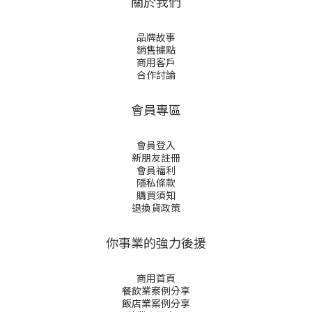
纖維、居家環境
都是受益者 多益
一鍵訂閱
得真的是多方都
得益呢！ 大家可
保
以去全聯找找
喔！ 以上貼文
擷取自粉專我不
是黃臉婆，我是
韓國黃太太。
關於我們
幾
品牌故事
洗
銷售據點
讀
商用客戶
合作討論
會員專區
會員登入
新朋友註冊
會員福利
隱私條款
購買須知