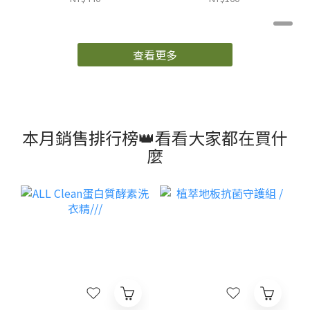
ALL Clean不鏽鋼除鏽
【即期良品】歐克靈蘆薈
劑//
去汙膏_到期日
2026/12/8/
NT$189 ~ NT$369
NT$99
NT$440
NT$160
查看更多
本月銷售排行榜👑看看大家都在買什
麼