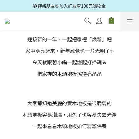
歡迎光臨🛍️多益得官方旗鑑店🚗滿499元免運
歡迎新朋友👋加入好友享100元購物金
歡迎光臨🛍️多益得官方旗鑑店🚗滿499元免運
迎接新的一年，一起把家裡「煥新」吧
家中明亮起來，新年感覺也一片光明了✨
今天就跟著小編一起燃起打掃魂🔥
把
家裡的木頭地板擦得亮晶晶
大家都知道
美麗的
實木地板是很脆弱的
木頭地板容易潮濕，用久了也容易失去光澤
一起來看看木頭地板如何清潔保養