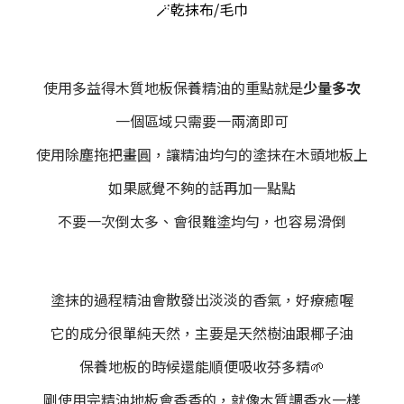
🪄乾抹布/毛巾
使用多益得木質地板保養精油的重點就是
少量多次
一個區域只需要一兩滴即可
使用除塵拖把畫圓，讓精油均勻的塗抹在木頭地板上
如果感覺不夠的話再加一點點
不要一次倒太多、會很難塗均勻，也容易滑倒
塗抹的過程精油會散發出淡淡的香氣，好療癒喔
它的成分很單純天然，主要是天然樹油跟椰子油
保養地板的時候還能順便吸收芬多精🌱
剛使用完精油地板會香香的，就像木質調香水一樣