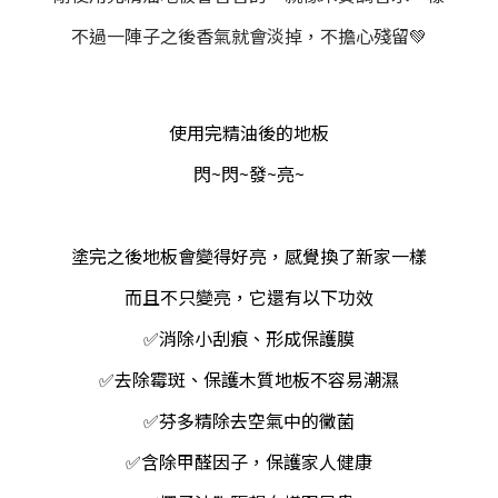
不過一陣子之後香氣就會淡掉，不擔心殘留💚
使用完精油後的地板
閃~閃~發~亮~
塗完之後地板會變得好亮，感覺換了新家一樣
而且不只變亮，它還有以下功效
✅消除小刮痕、形成保護膜
✅去除霉斑、
保護木質地板不容易潮濕
✅
芬多精除去空氣中的黴菌
✅含除甲醛因子，保護
家人健康