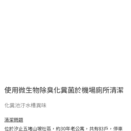
使用微生物除臭化糞菌於機場廁所清潔
化糞池汙水槽異味
清潔問題
位於汐止五堵山坡社區，約30年老公寓，共有83戶，停車