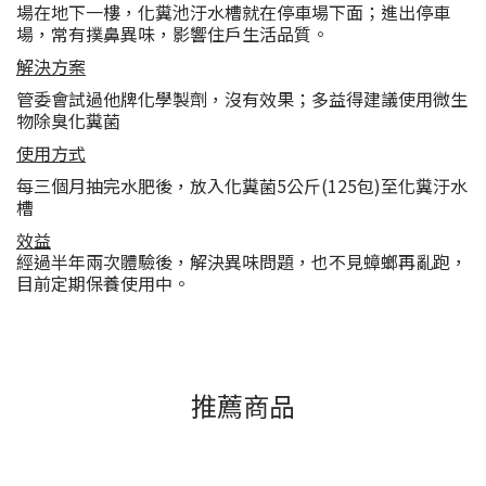
場在地下一樓，化糞池汙水槽就在停車場下面；進出停車
場，常有撲鼻異味，影響住戶生活品質。
解決方案
管委會試過他牌化學製劑，沒有效果；多益得建議使用微生
物除臭化糞菌
使用方式
每三個月抽完水肥後，放入化糞菌5公斤(125包)至化糞汙水
槽
效益
經過半年兩次體驗後，解決異味問題，也不見蟑螂再亂跑，
目前定期保養使用中。
推薦商品