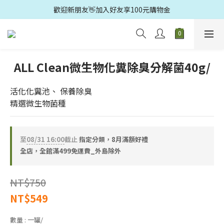
歡迎新朋友👋加入好友享100元購物金
歡迎光臨🛍️多益得官方旗鑑店🚗滿499元免運
歡迎光臨🛍️多益得官方旗鑑店🚗滿499元免運
ALL Clean微生物化糞除臭分解菌40g/
活化化糞池、 保養除臭
精選微生物菌種
至
08/31 16:00
截止
指定分類，8月滿額好禮
全店，全館滿499免運費_外島除外
NT$750
NT$549
數量
: 一罐/