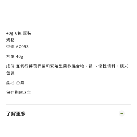
40g 6包 瓶裝
規格
:
型號
:AC093
容量
:40g
成份
:
兼氧行芽苞桿菌和繁殖型菌株混合物、麩 、惰性填料、糯米
包裝
產地
:台灣
保存期限
:3
年
了解更多