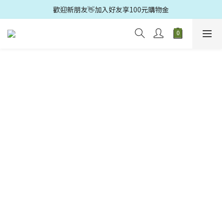
歡迎新朋友👋加入好友享100元購物金
歡迎光臨🛍️多益得官方旗鑑店🚗滿499元免運
歡迎光臨🛍️多益得官方旗鑑店🚗滿499元免運