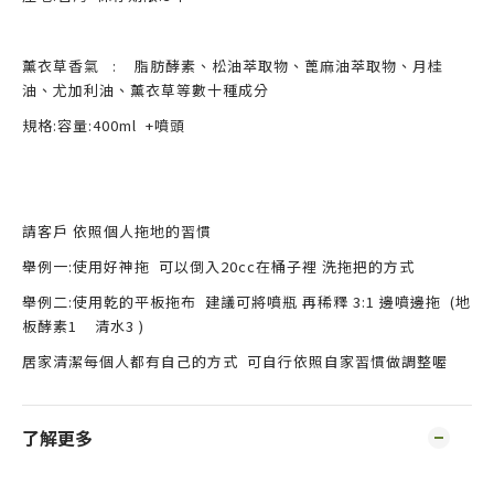
薰衣草香氣 :
脂肪酵素、松油萃取物、蓖麻油萃取物、月桂
油、尤加利油、薰衣草等數十種成分
規格
:
容量
:
400ml +噴頭
請客戶 依照個人拖地的習慣
舉例一:使用好神拖 可以倒入20cc在桶子裡 洗拖把的方式
舉例二:使用乾的平板拖布 建議可將噴瓶 再稀釋 3:1 邊噴邊拖 (地
板酵素1 清水3 )
居家清潔每個人都有自己的方式 可自行依照自家習慣做調整喔
了解更多