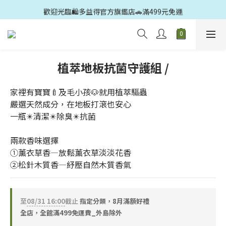
歡迎光臨🛍️多益得官方旗鑑店🚗滿499元免運
歡迎光臨🛍️多益得官方旗鑑店🚗滿499元免運
歡迎新朋友👋加入好友享100元購物金
歡迎光臨🛍️多益得官方旗鑑店🚗滿499元免運
植萃地板抗菌守護組 /
家裡有寶寶🍼及毛小孩🐶就用植萃驅蟲
嚴選天然成分，在地板打滾也安心
一瓶✴️清潔✴️除臭✴️抗菌
兩款香味選擇
①薰衣草香—放鬆薰衣草淡淡花香
②松針木質香—紓壓自然木質香氣
至
08/31 16:00
截止
指定分類，8月滿額好禮
全店，全館滿499免運費_外島除外