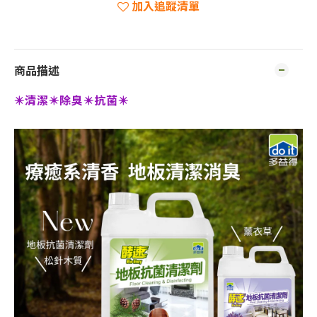
加入追蹤清單
商品描述
✴️清潔✴️除臭✴️抗菌✴️