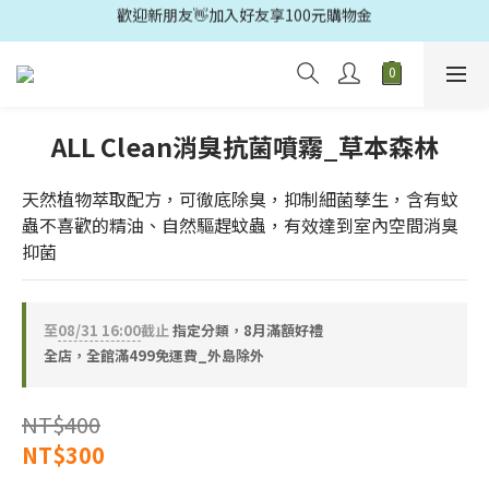
歡迎光臨🛍️多益得官方旗鑑店🚗滿499元免運
歡迎光臨🛍️多益得官方旗鑑店🚗滿499元免運
ALL Clean消臭抗菌噴霧_草本森林
天然植物萃取配方，可徹底除臭，抑制細菌孳生，含有蚊
蟲不喜歡的精油、自然驅趕蚊蟲，有效達到室內空間消臭
抑菌
至
08/31 16:00
截止
指定分類，8月滿額好禮
全店，全館滿499免運費_外島除外
NT$400
NT$300