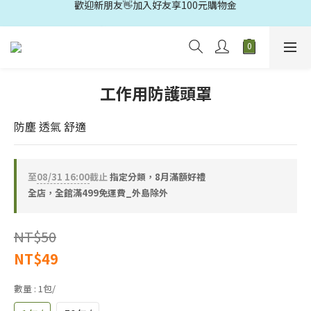
歡迎光臨🛍️多益得官方旗鑑店🚗滿499元免運
歡迎光臨🛍️多益得官方旗鑑店🚗滿499元免運
工作用防護頭罩
防塵 透氣 舒適
至
08/31 16:00
截止
指定分類，8月滿額好禮
全店，全館滿499免運費_外島除外
NT$50
NT$49
數量
: 1包/