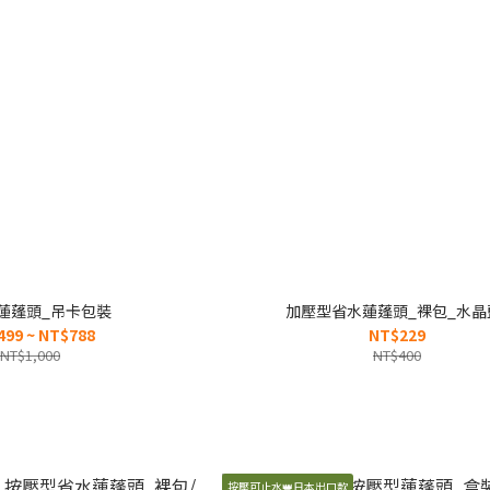
蓮蓬頭_吊卡包裝
加壓型省水蓮蓬頭_裸包_水晶
499 ~ NT$788
NT$229
NT$1,000
NT$400
按壓可止水👑日本出口款