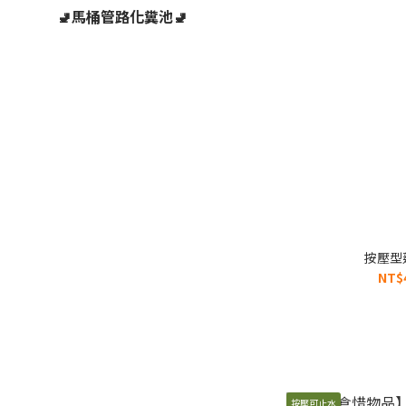
🚽馬桶管路化糞池🚽
按壓型
NT$
按壓可止水