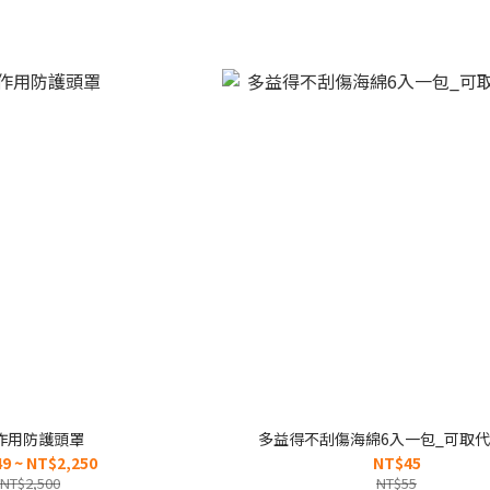
作用防護頭罩
多益得不刮傷海綿6入一包_可取
9 ~ NT$2,250
NT$45
NT$2,500
NT$55