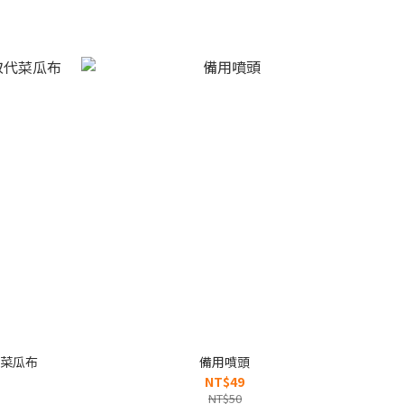
代菜瓜布
備用噴頭
NT$49
NT$50