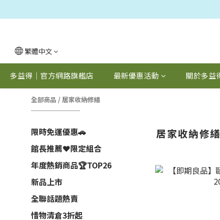
繁體中文
多益得｜官方網路旗艦店
最新優惠活動
關於多益
全部商品
/
居家收納修繕
限時免運優惠🚗
居家收納修
館長推薦❤️限定組合
年度熱銷商品🏆TOP26
新品上市
全聯話題熱賣
惜物清倉3折起