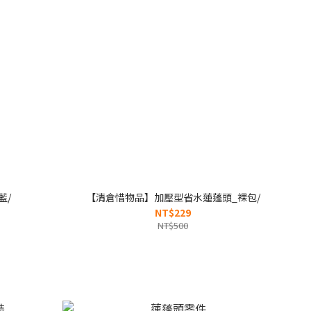
藍/
【清倉惜物品】加壓型省水蓮蓬頭_裸包/
NT$229
NT$500