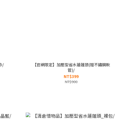
巾/
【官網限定】加壓型省水蓮蓬頭(贈不鏽鋼軟
管)/
NT$399
NT$900