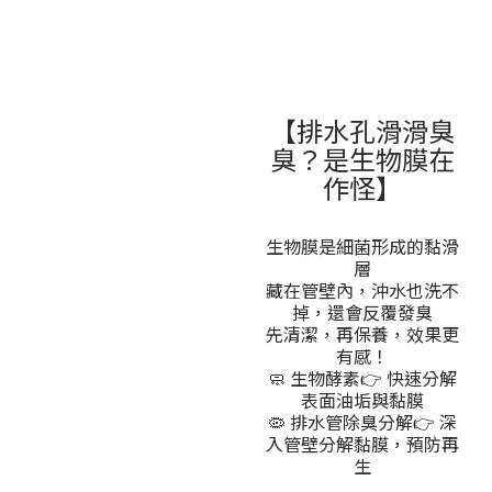
【排水孔滑滑臭
臭？是生物膜在
作怪】
生物膜是細菌形成的黏滑
層
藏在管壁內，沖水也洗不
掉，還會反覆發臭
先清潔，再保養，效果更
有感！
🧼 生物酵素👉 快速分解
表面油垢與黏膜
🦠 排水管除臭分解👉 深
入管壁分解黏膜，預防再
生