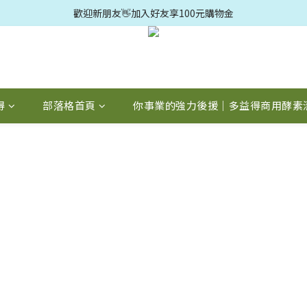
歡迎光臨🛍️多益得官方旗鑑店🚗滿499元免運
歡迎新朋友👋加入好友享100元購物金
歡迎光臨🛍️多益得官方旗鑑店🚗滿499元免運
得
部落格首頁
你事業的強力後援｜多益得商用酵素