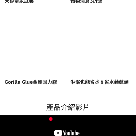
大容量家庭裝
惜物清倉3折起
而減少臭味產生
要確保用量控
劑都丟了吧！
洗衣精、洗碗精
的機會。 去除污
制，過量使用可
「多益得馬桶除
或各式清潔劑，
漬和氣味 酵素洗
能產生過度泡沫
臭化糞菌」每公
對地球是否造成
衣劑中的酵素能
via GIPHY 洗衣
克有39億株微生
負擔？ 具腐蝕性
夠有效去除衣物
粉 洗衣粉是固體
物菌種 是全台首
的化學清潔劑不
淨
表面的污漬，同
狀的洗潔劑，它
創的菌種清潔
僅會傷害水管管
>
時也能消除臭味
能夠有效去除頑
劑，利用微生物
路，排入河川更
源，讓衣物恢復
固污垢。傳統洗
益生菌種 從生態
是會破壞環境生
洗
清新。 對付霉菌
衣粉含有螢光增
循環恢復馬桶等
態。 每天在賣場
和細菌 酵素能夠
白劑或漂白劑成
管線的正常機能
或是網購產品，
抑制霉菌和細菌
分，有些成分可
使用方法超簡單
我們都有機會為
的生長，這有助
能對皮膚敏感的
在睡前或是上班
地球做更好的選
於減少在潮濕環
人造成不適，因
離開家之前把整
擇。 選擇環保、
境中的衣物散發
此在選擇和使用
包直接丟進馬桶
天然成分的清潔
出的難聞氣味。
洗衣粉時，建議
即可 等待8小時
產品，避免使用
Gorilla Glue金剛固力膠
淋浴也能省水💧省水蓮蓬頭
選擇含有酵素成
仔細閱讀產品標
之後再沖水的效
含有有害化學物
精。 
分的洗衣劑可以
籤上的成分。 優
果最好 高齡房屋
質的產品，減少
幫助消除潮濕衣
點 固體狀，能夠
馬桶異味倒灌問
家庭廢水對環境
物的異味，同時
有效去除頑固污
題、水流較慢問
造成的影響。
產品介紹影片
確保在沒有完全
漬和異味。 通常
題 都能夠透過
1. 使用環保清潔
乾燥之前減少細
較為經濟實惠，
「多益得馬桶除
產品 選擇高生物
菌滋生，下雨天
一包可使用多
臭化糞菌」解決
分解度及低環境
也能放心洗衣。
次。 缺點 過多使
但就算是新屋也
影響的清潔產品
收納換季推薦，
用可能在衣物上
能每個月使用一
生物分解度指的
買兩瓶送衣物壓
留下白色殘留物
包 永久維護新家
是物質在自然環