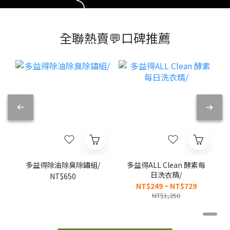
縮袋 酵素洗衣精
對某些特定衣物
馬桶線路生態、
境下被微生物分
優惠 特力屋 特
有染色風險，需
讓惡臭遠離廁所
解為更簡單化合
力屋全台櫃點資
要謹慎使用 未溶
跟馬桶 重點是不
物的速度及程
訊 📍特力屋—品
解的粉末可能造
會破壞管線啦！
度，酵素或天然
全聯熱賣💬口碑推薦
項最齊全完整 📍
成洗衣槽阻塞，
請人來修實在超
植物萃取的成分
全聯—獨家販售
影響使用年限
貴 這一包平均不
通常具有較高的
酵素每日洗碗
洗衣球 洗衣球是
到100元啊!!! ​ ｜
生物分解度，可
絨
精、洗衣精、馬
近年流行使用的
ALL Clean酵素
以被快速降解成
>
桶除臭化糞菌 📍
洗衣產品，使用
每日洗衣精
水及二氧化碳等
家樂福—部分商
方便只需丟一
1000ML 剛剛
較簡單的化合
用
品未上架，訪店
顆、不必自己測
「多益得馬桶除
物。 一些強酸強
前歡迎致電詢問
量洗劑用量，水
臭化糞菌」利用
鹼等刺激性馬桶
溶性的包裝被水
好菌的概念 它們
清潔劑包含對水
分解後釋放到洗
同樣出了「ALL
生生物有害的化
衣槽內清洗。 優
Clean酵素每日
學物質，因此也
果
點 方便使用，一
洗衣精」 利用酵
需選擇低環境影
3
膠囊即可完成一
素分解、不破壞
響的清潔產品。
次洗衣程序 避免
衣服纖維的洗滌
多益得的馬桶除
多益得除油除臭除鏽組/
多益得ALL Clean 酵素每
了用量控制的問
效果 一瓶蓋可清
臭化糞菌是有益
日洗衣精/
NT$650
題，減少了使用
洗33次的衣物 以
化糞池生態的好
NT$249 ~ NT$729
上的麻煩 缺點 每
前看到不破壞纖
菌，流入化糞池
NT$1,250
次用量固定，無
維不太懂意思 但
可活化化糞池的
法彈性調整使用
改用「ALL
生態，讓居家的
的
量 洗衣精擁有
Clean酵素每日
汙水處理更完
揉搓 
良好的清潔效
洗衣精」才發現
善。 使用微生物