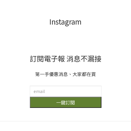
碗筷時最為明顯 ​
使用的產品對水
黃先生喜歡逛全
質的影響開始，
聯、也蠻會挖全
每一個人都能對
Instagram
聯好物(笑) 有時
地球產生很大的
果。 
候他會帶回家意
助益。 透過選擇
外好用的東西(?)
綠色環保又永續
像是這組「多益
包裝的產品，下
得酵素清潔組」
次購物不妨多加
一組包含居家所
思考，做出對地
需的主要三大清
球更好的選擇。
訂閱電子報 消息不漏接
潔劑 在符合我們
延伸閱讀>>馬桶
預算的狀況下做
異味怎麼解｜餵
到你
到環境保護 酵素
馬桶吃好菌，一
可溫和化解汙
覺醒來馬桶除臭
第一手優惠消息、大家都在買
垢、卻不破壞生
不堵塞
物環境 包括我們
身體雙手、衣服
纖維、居家環境
都是受益者 多益
一鍵訂閱
得真的是多方都
得益呢！ 大家可
保
以去全聯找找
喔！ 以上貼文
擷取自粉專我不