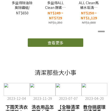
多益得除油除
多益得ALL
ALL Clean馬
臭除鏽組/
Clean 酵素每
桶水垢清潔
日洗衣精/
劑/
NT$650
NT$249 ~
NT$250 ~
NT$729
NT$1,129
NT$1,250
NT$1,800
查看更多
清潔那些大小事
2023-12-04
2023-11-29
2023-07-07
2023-04-20
下雨天洗衣
洗衣用品怎
【全聯清潔
教你挑選環