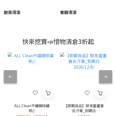
廚房清潔
客廳清潔
快來挖寶📣惜物清倉3折起
ALL Clean不鏽鋼除鏽
【即期良品】歐克靈蘆薈
劑//
去汙膏_到期日
2026/12/8/