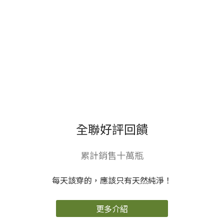
關係 「ALL
製造流程再次製
Clean酵素每日
成新的塑膠。而
洗衣精」並非酸
2025年政府要求
鹼清潔 而是使用
塑膠產品需使用
效果
高生物分解度及
25%再生塑膠，
低環境影響的清
減少新塑膠的使
潔產品 外包裝更
用。 酵素每日
是徹底執行減塑
洗碗精使用
包裝、PCR再生
100%PCR再生
塑膠瓶 不但降低
瓶器 購買大容量
🧡 自然風乾 
成本，更是對地
補充型產品，使
球友善 ​ ｜ALL
用前再自行分
Clean酵素每日
裝，不僅環保也
洗碗精 除利用來
省荷包。而市面
全聯好評回饋
自大自然微生物
上軟塑膠製的補
的酵素 更是
充包大多是由不
100%使用PCR
同的塑膠材質組
它
累計銷售十萬瓶
再生塑膠瓶 事實
成，比純塑膠更
上光這點，就值
難以拆解回收，
得好好支持！ 況
因此通常是當作
每天該穿的，應該只有天然純淨！
且洗淨力同樣讓
一般垃圾處理，
人滿意 雙重酵素
購買前也須留意
配方可以在最快
回收標示，避免
弱。 
更多介紹
速時間內分解油
產生更多垃圾。
漬 洗油膩鍋具、
從關心我們每天