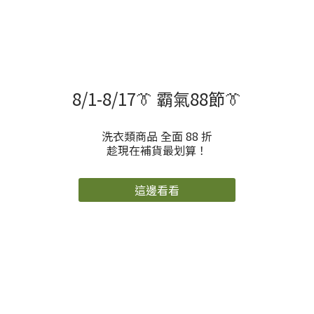
8/1-8/17👔 霸氣88節👔
洗衣類商品 全面 88 折
趁現在補貨最划算！
這邊看看