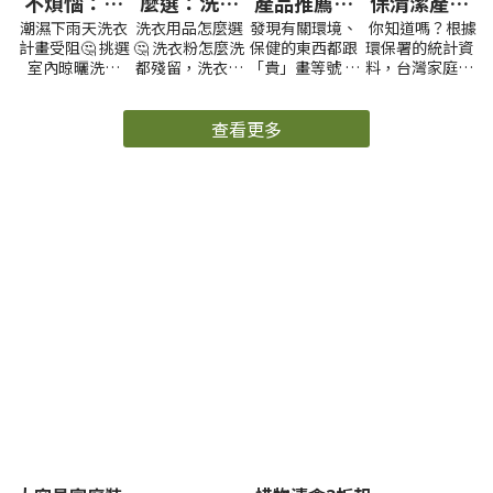
不煩惱：適
麼選：洗衣
產品推薦】
保清潔產品
合室內晾曬
精、洗衣
洗超乾淨又
的小撇步！
潮濕下雨天洗衣
洗衣用品怎麼選
發現有關環境、
你知道嗎？根據
的酵素洗衣
球、洗衣粉
環保，這價
從選擇清潔
計畫受阻🤔 挑選
🤔 洗衣粉怎麼洗
保健的東西都跟
環保署的統計資
精推薦
哪種適合你
錢有夠便
劑開始，踏
室內晾曬洗衣
都殘留，洗衣球
「貴」畫等號 所
料，台灣家庭廢
宜！
出綠色生活
精，衣物在任何
只洗少量衣服好
以「多益得酵素
水排放量佔汙水
的一大步！
天氣下都能清新
浪費 市面產品百
清潔組」不能不
總量的比例約為
乾爽！ ​ 酵素擊退
百種，到底哪種
查看更多
分享 在不破壞環
60%。 家庭排放
未乾透的臭味 當
最好用？ 洗衣精
境狀況完成強力
的廢水主要包括
衣物沒有完全乾
液體狀的洗衣
清潔還符合減塑
廚房、浴室、洗
燥時，細菌和霉
精，具有濃縮的
重點是有。夠。
衣污水，以及廁
菌可能會在潮濕
清潔成分。適用
便。宜，全台 #
所污水，這些廢
環境中繁殖，導
於各種不同的洗
全聯 都能買到 ​
水中含有有害物
致衣物散發出不
衣機，且容易溶
｜ALL Clean馬
質和微生物，如
好的氣味，酵素
解，不易在衣物
桶除臭化糞菌 5
果不經處理直接
洗衣劑可以幫助
上留下殘留物。
年以上房屋不免
排放到自然水體
有效地消除這些
優點 濃縮的清潔
遇到馬桶管線發
中，會對水體和
洗 開始清洗
臭味！ 分解有機
成分，少量使用
出惡臭問題 相信
生態環境造成嚴
物 酵素能夠分解
即有良好的清潔
很多人用過強
重的污染和破
有機物，如汗
效果 易於溶解且
酸、強鹼等強效
壞。 今年的世界
水、油脂等，這
不易在衣物上殘
清潔劑 我們也用
地球日，從選擇
些有機物質是細
留，直立或滾筒
過，結果把管線
清潔劑開始，一
菌繁殖的滋生
式洗衣機都適用
溶蝕花更多錢請
起來關心水汙染
水
源。酵素能夠分
可以根據衣物數
人修理🥲 因此把
的議題吧！ 我
解這些物質，減
量，彈性調整洗
強酸、強鹼及任
們可以做些什
少細菌滋生，進
劑使用量 缺點 需
何使用強效清潔
麼？ 每天使用的