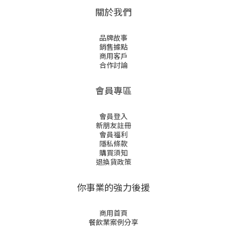
是黃臉婆，我是
韓國黃太太。
關於我們
幾
品牌故事
洗
銷售據點
讀
商用客戶
合作討論
會員專區
會員登入
新朋友註冊
會員福利
隱私條款
購買須知
退換貨政策
你事業的強力後援
商用首頁
餐飲業案例分享